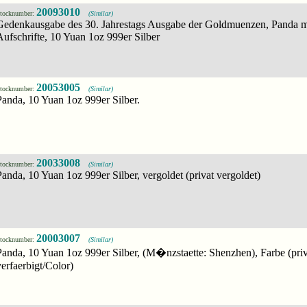
20093010
tocknumber:
(Similar)
Gedenkausgabe des 30. Jahrestags Ausgabe der Goldmuenzen, Panda m
Aufschrifte, 10 Yuan 1oz 999er Silber
20053005
tocknumber:
(Similar)
Panda, 10 Yuan 1oz 999er Silber.
20033008
tocknumber:
(Similar)
Panda, 10 Yuan 1oz 999er Silber, vergoldet (privat vergoldet)
20003007
tocknumber:
(Similar)
Panda, 10 Yuan 1oz 999er Silber, (M�nzstaette: Shenzhen), Farbe (priv
verfaerbigt/Color)