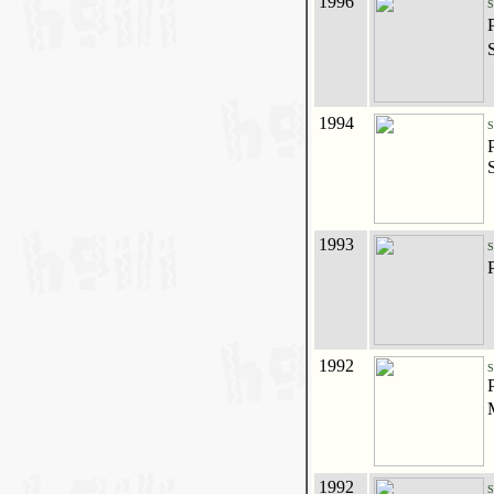
1996
S
1994
S
1993
S
1992
S
1992
S