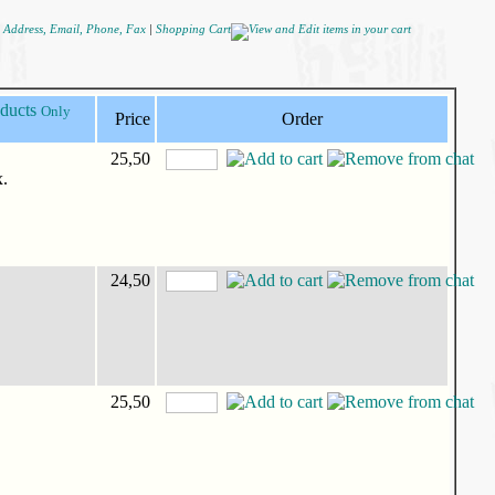
|
Shopping Cart
Only
Price
Order
25,50
x.
24,50
25,50