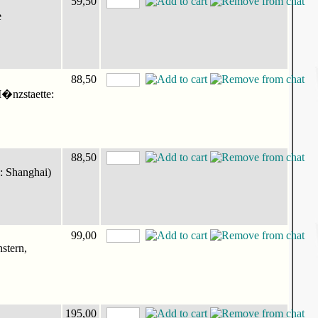
59,50
e
88,50
M�nzstaette:
88,50
: Shanghai)
99,00
stern,
195,00