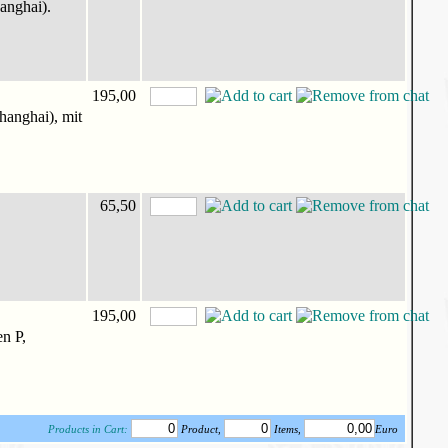
anghai).
195,00
hanghai), mit
65,50
195,00
n P,
Products in Cart:
Product,
Items,
Euro