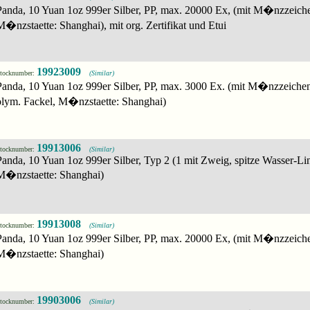
Panda, 10 Yuan 1oz 999er Silber, PP, max. 20000 Ex, (mit M�nzzeiche
M�nzstaette: Shanghai), mit org. Zertifikat und Etui
19923009
tocknumber:
(Similar)
Panda, 10 Yuan 1oz 999er Silber, PP, max. 3000 Ex. (mit M�nzzeiche
olym. Fackel, M�nzstaette: Shanghai)
19913006
tocknumber:
(Similar)
Panda, 10 Yuan 1oz 999er Silber, Typ 2 (1 mit Zweig, spitze Wasser-Lin
M�nzstaette: Shanghai)
19913008
tocknumber:
(Similar)
Panda, 10 Yuan 1oz 999er Silber, PP, max. 20000 Ex, (mit M�nzzeiche
M�nzstaette: Shanghai)
19903006
tocknumber:
(Similar)