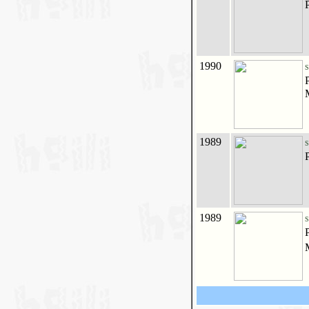
1990
S
1989
S
1989
S