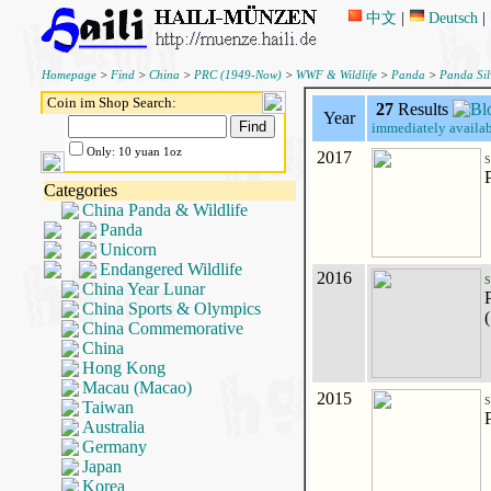
中文
|
Deutsch
|
Homepage
>
Find
>
China
>
PRC (1949-Now)
>
WWF & Wildlife
>
Panda
>
Panda Sil
Coin im Shop Search:
27
Results
Year
immediately availab
Only: 10 yuan 1oz
2017
S
Categories
China Panda & Wildlife
Panda
Unicorn
Endangered Wildlife
2016
S
China Year Lunar
China Sports & Olympics
China Commemorative
China
Hong Kong
Macau (Macao)
2015
S
Taiwan
Australia
Germany
Japan
Korea