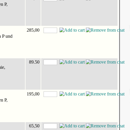
n P,
285,00
n P und
89.50
ie,
195,00
n P,
65,50