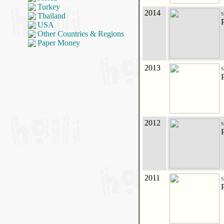
Turkey
2014
S
Thailand
USA
Other Countries & Regions
Paper Money
2013
S
2012
S
2011
S