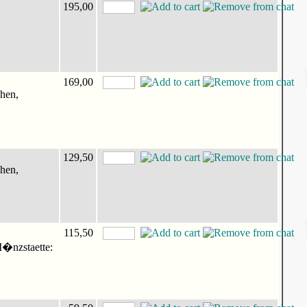
195,00
169,00
chen,
129,50
chen,
115,50
M�nzstaette: