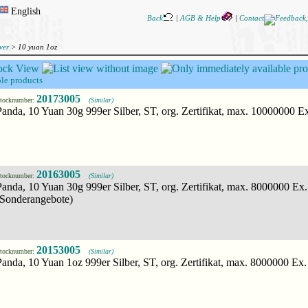
English
Back
|
AGB & Help
|
Contact
ver
> 10 yuan 1oz
le products
20173005
tocknumber:
(Similar)
Panda, 10 Yuan 30g 999er Silber, ST, org. Zertifikat, max. 10000000 E
20163005
tocknumber:
(Similar)
Panda, 10 Yuan 30g 999er Silber, ST, org. Zertifikat, max. 8000000 Ex.
(Sonderangebote)
20153005
tocknumber:
(Similar)
Panda, 10 Yuan 1oz 999er Silber, ST, org. Zertifikat, max. 8000000 Ex.