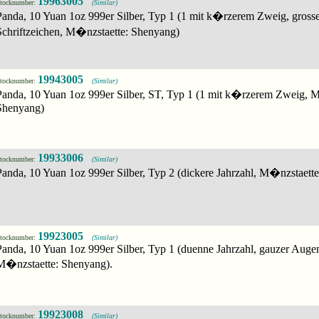
19963005
tocknumber:
(Similar)
Panda, 10 Yuan 1oz 999er Silber, Typ 1 (1 mit k�rzerem Zweig, gross
Schriftzeichen, M�nzstaette: Shenyang)
19943005
tocknumber:
(Similar)
Panda, 10 Yuan 1oz 999er Silber, ST, Typ 1 (1 mit k�rzerem Zweig, 
Shenyang)
19933006
tocknumber:
(Similar)
Panda, 10 Yuan 1oz 999er Silber, Typ 2 (dickere Jahrzahl, M�nzstaette
19923005
tocknumber:
(Similar)
Panda, 10 Yuan 1oz 999er Silber, Typ 1 (duenne Jahrzahl, gauzer Augen
M�nzstaette: Shenyang).
19923008
tocknumber:
(Similar)